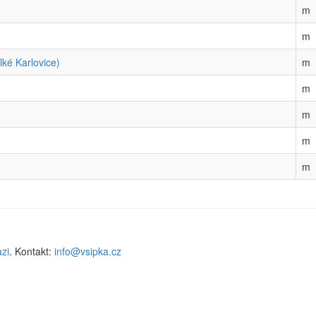
m
m
ké Karlovice)
m
m
m
m
m
zi
. Kontakt:
info@vsipka.cz