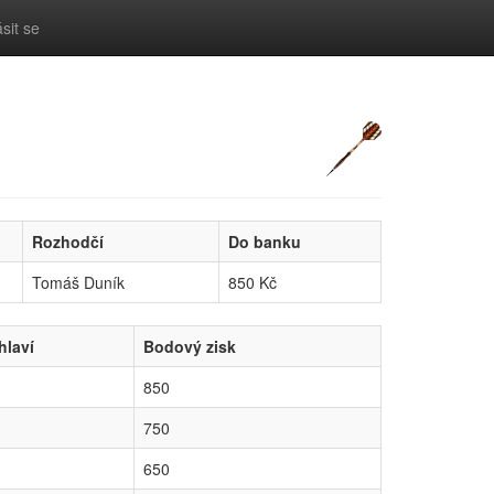
ásit se
Rozhodčí
Do banku
Tomáš Duník
850 Kč
hlaví
Bodový zisk
850
750
650