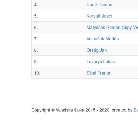
4.
Dunik Tomas
5.
Korytář Josef
6.
Matyščák Roman (Šípy Vel
7.
Valoušek Marián
8.
Orság Jan
9.
Tovaryš Lukáš
10.
Sibal Franta
Copyright © Valašská šipka 2015 - 2026, created by
Ba