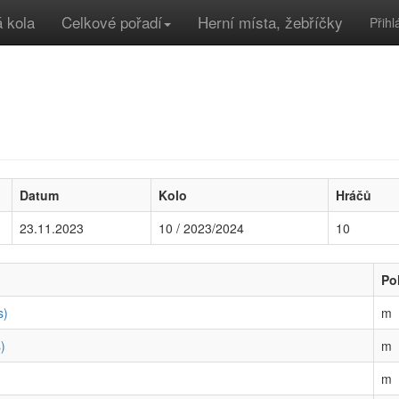
 kola
Celkové pořadí
Herní místa, žebříčky
Přihl
Datum
Kolo
Hráčů
23.11.2023
10 / 2023/2024
10
Po
s)
m
)
m
m