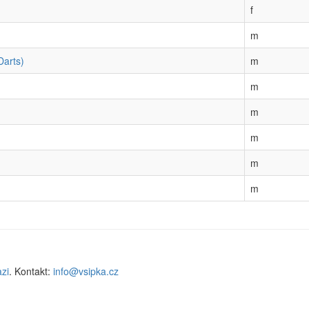
f
m
Darts)
m
m
m
m
m
m
zi
. Kontakt:
info@vsipka.cz