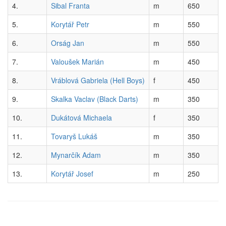
4.
Sibal Franta
m
650
5.
Korytář Petr
m
550
6.
Orság Jan
m
550
7.
Valoušek Marián
m
450
8.
Vráblová Gabriela (Hell Boys)
f
450
9.
Skalka Vaclav (Black Darts)
m
350
10.
Dukátová Michaela
f
350
11.
Tovaryš Lukáš
m
350
12.
Mynarčík Adam
m
350
13.
Korytář Josef
m
250