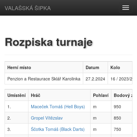
VALAŠSKÁ ŠIPKA
Toggl
navig
Rozpiska turnaje
Herní místo
Datum
Kolo
Penzion a Restaurace Sklář Karolinka
27.2.2024
16 / 2023/20
Umístění
Hráč
Pohlaví
Bodový zi
1.
Maceček Tomáš (Hell Boys)
m
950
2.
Gropel Vítězslav
m
850
3.
Ščotka Tomáš (Black Darts)
m
750