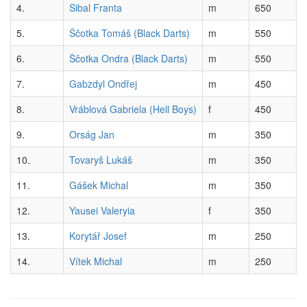
4.
Sibal Franta
m
650
5.
Ščotka Tomáš (Black Darts)
m
550
6.
Ščotka Ondra (Black Darts)
m
550
7.
Gabzdyl Ondřej
m
450
8.
Vráblová Gabriela (Hell Boys)
f
450
9.
Orság Jan
m
350
10.
Tovaryš Lukáš
m
350
11.
Gášek Michal
m
350
12.
Yausei Valeryia
f
350
13.
Korytář Josef
m
250
14.
Vítek Michal
m
250