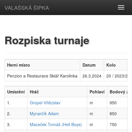
VALAŠSKÁ ŠIPKA
Toggl
navig
Rozpiska turnaje
Herní místo
Datum
Kolo
Penzion a Restaurace Sklář Karolinka
26.3.2024
20 / 2023/20
Umístění
Hráč
Pohlaví
Bodový zi
1.
Gropel Vítězslav
m
950
2.
Mynarčík Adam
m
850
3.
Maceček Tomáš (Hell Boys)
m
750