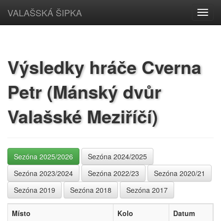
VALAŠSKÁ ŠIPKA
Toggl
navig
Výsledky hráče Cverna
Petr (Mánský dvůr
Valašské Meziříčí)
Sezóna 2025/2026
Sezóna 2024/2025
Sezóna 2023/2024
Sezóna 2022/23
Sezóna 2020/21
Sezóna 2019
Sezóna 2018
Sezóna 2017
Místo
Kolo
Datum
Z