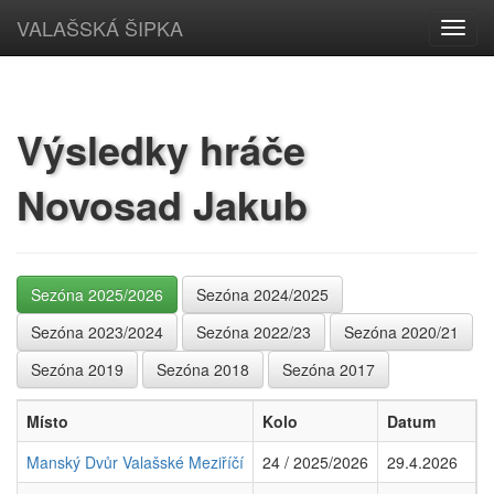
VALAŠSKÁ ŠIPKA
Toggl
navig
Výsledky hráče
Novosad Jakub
Sezóna 2025/2026
Sezóna 2024/2025
Sezóna 2023/2024
Sezóna 2022/23
Sezóna 2020/21
Sezóna 2019
Sezóna 2018
Sezóna 2017
Místo
Kolo
Datum
Z
Manský Dvůr Valašské Meziříčí
24 / 2025/2026
29.4.2026
9